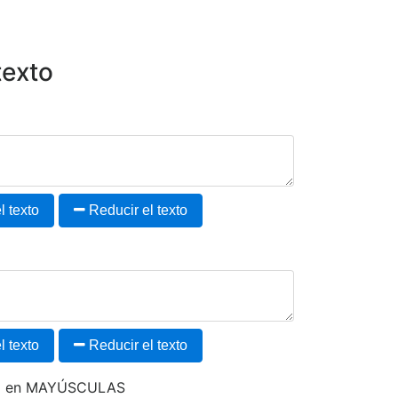
texto
 texto
Reducir el texto
 texto
Reducir el texto
to en MAYÚSCULAS