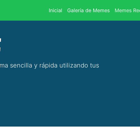
(current)
Inicial
Galería de Memes
Memes Rec
E
 sencilla y rápida utilizando tus