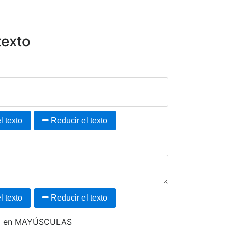
texto
 texto
Reducir el texto
 texto
Reducir el texto
to en MAYÚSCULAS