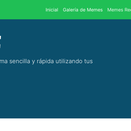
(current)
Inicial
Galería de Memes
Memes Rec
E
 sencilla y rápida utilizando tus