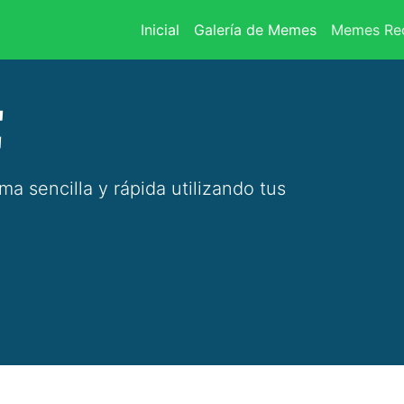
(current)
Inicial
Galería de Memes
Memes Rec
E
 sencilla y rápida utilizando tus