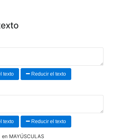
texto
 texto
Reducir el texto
 texto
Reducir el texto
to en MAYÚSCULAS