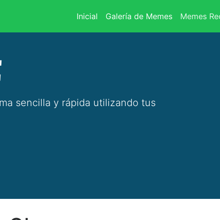
(current)
Inicial
Galería de Memes
Memes Rec
E
 sencilla y rápida utilizando tus