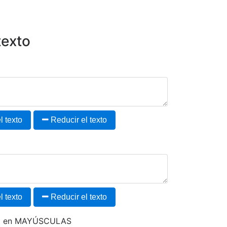
texto
 texto
Reducir el texto
 texto
Reducir el texto
to en MAYÚSCULAS