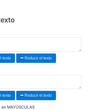
texto
 texto
Reducir el texto
 texto
Reducir el texto
to en MAYÚSCULAS