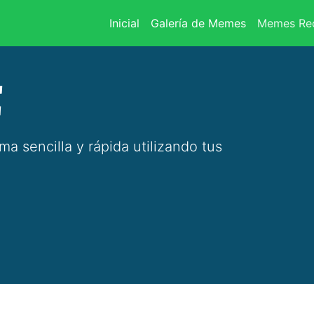
(current)
Inicial
Galería de Memes
Memes Rec
E
 sencilla y rápida utilizando tus