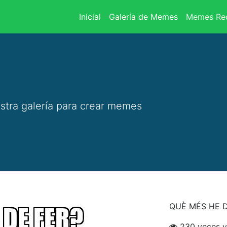
(current)
Inicial
Galería de Memes
Memes Rec
stra galería para crear memes
QUÈ MÉS HE D
230 veces v