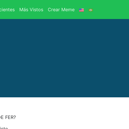
ientes
Más Vistos
Crear Meme
E FER?
isto