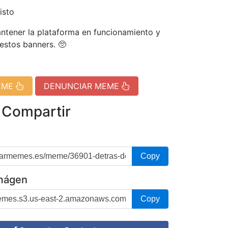
isto
tener la plataforma en funcionamiento y
 estos banners. 🥺
EME
DENUNCIAR MEME
 Compartir
Copy
imágen
Copy