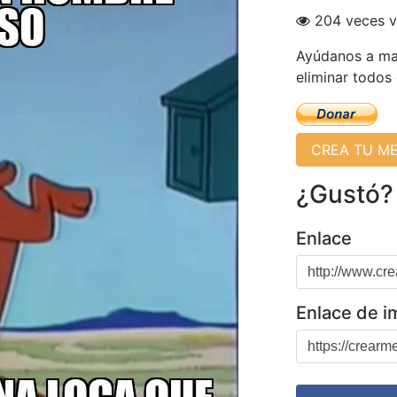
204 veces v
Ayúdanos a man
eliminar todos
CREA TU M
¿Gustó?
Enlace
Enlace de 