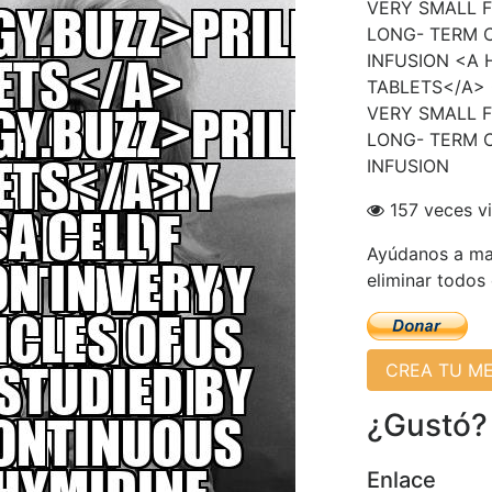
VERY SMALL F
LONG- TERM 
INFUSION <A 
TABLETS</A> 
VERY SMALL F
LONG- TERM 
INFUSION
157 veces vi
Ayúdanos a man
eliminar todos
CREA TU M
¿Gustó?
Enlace