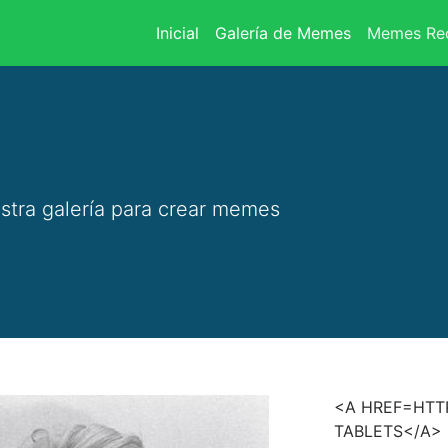
(current)
Inicial
Galería de Memes
Memes Rec
stra galería para crear memes
<A HREF=HTTP
TABLETS</A> 