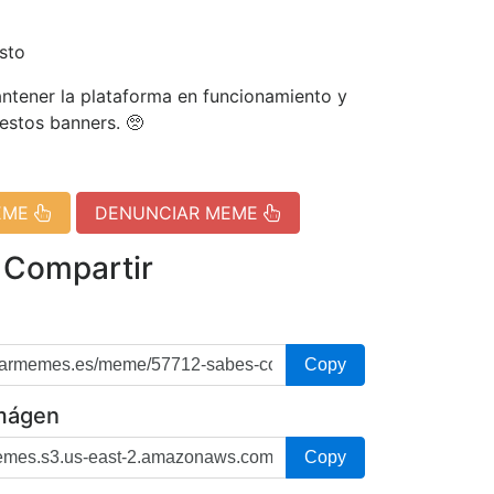
sto
tener la plataforma en funcionamiento y
 estos banners. 🥺
EME
DENUNCIAR MEME
 Compartir
Copy
imágen
Copy