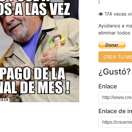
!
174 veces vi
Ayúdanos a man
eliminar todos
CREA TU M
¿Gustó?
Enlace
Enlace de 