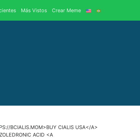
ientes
Más Vistos
Crear Meme
S://BCIALIS.MOM>BUY CIALIS USA</A>
ZOLEDRONIC ACID <A