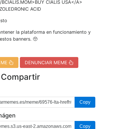
/BCIALIS.MOM>BUY CIALIS USA</A>
 ZOLEDRONIC ACID
isto
tener la plataforma en funcionamiento y
 estos banners. 🥺
EME
DENUNCIAR MEME
 Compartir
Copy
imágen
Copy