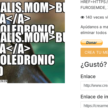
HREF=HTTPS:/
FUROSEMIDE,
140 veces v
Ayúdanos a man
eliminar todos
CREA TU M
¿Gustó?
Enlace
Enlace de 