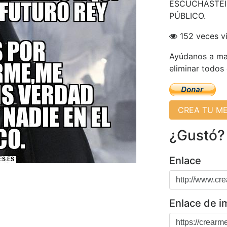
ESCUCHASTEI
PÚBLICO.
152 veces v
Ayúdanos a man
eliminar todos
CREA TU M
¿Gustó?
Enlace
Enlace de 