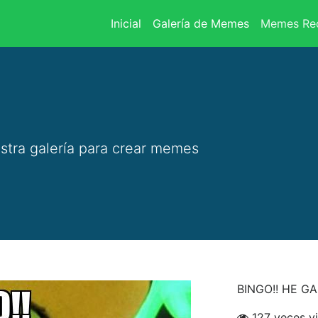
(current)
Inicial
Galería de Memes
Memes Rec
stra galería para crear memes
BINGO!! HE G
127 veces vi