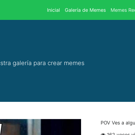
(current)
Inicial
Galería de Memes
Memes Rec
stra galería para crear memes
POV Ves a algu
162 veces v