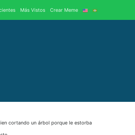
ientes
Más Vistos
Crear Meme
ien cortando un árbol porque le estorba
isto