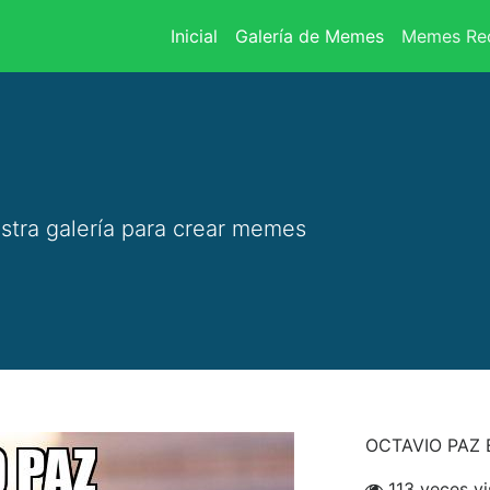
(current)
Inicial
Galería de Memes
Memes Rec
stra galería para crear memes
OCTAVIO PAZ
113 veces vi