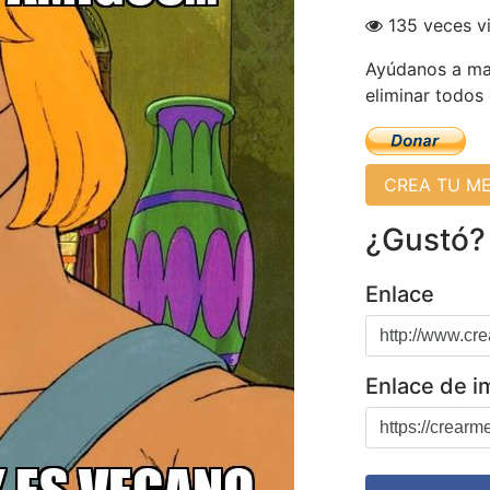
135 veces v
Ayúdanos a man
eliminar todos
CREA TU M
¿Gustó?
Enlace
Enlace de 