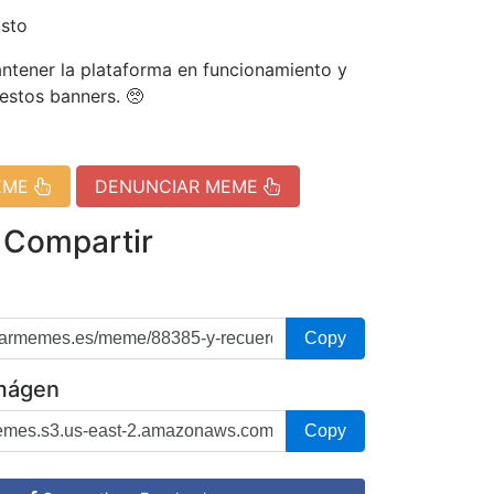
isto
tener la plataforma en funcionamiento y
 estos banners. 🥺
EME
DENUNCIAR MEME
 Compartir
Copy
imágen
Copy