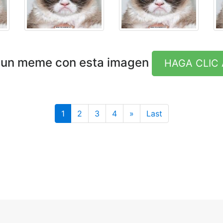
 un meme con esta imagen
HAGA CLIC 
Last
1
2
3
4
»
Last