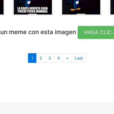
 un meme con esta imagen
HAGA CLIC 
Last
1
2
3
4
»
Last