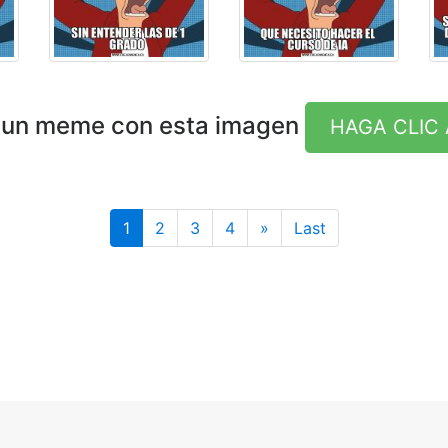
 un meme con esta imagen
HAGA CLIC 
Last
1
2
3
4
»
Last