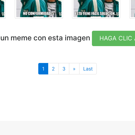
 un meme con esta imagen
HAGA CLIC 
Last
1
2
3
»
Last