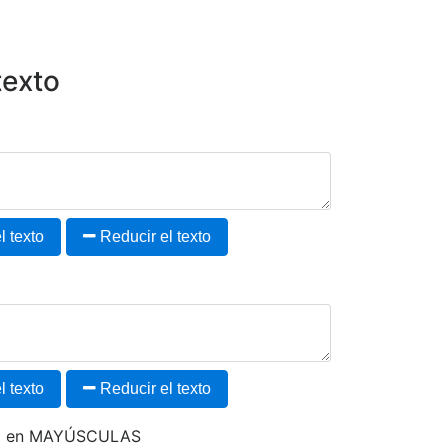
texto
 texto
Reducir el texto
 texto
Reducir el texto
to en MAYÚSCULAS