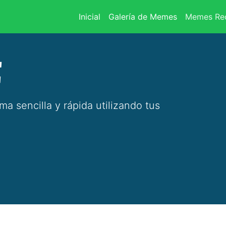
(current)
Inicial
Galería de Memes
Memes Rec
E
 sencilla y rápida utilizando tus