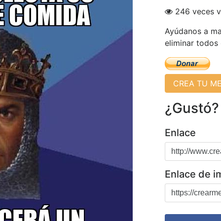
246 veces v
Ayúdanos a man
eliminar todos
CREA TU M
¿Gustó?
Enlace
Enlace de 