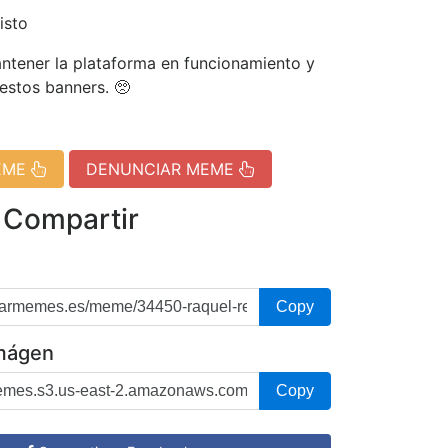
isto
tener la plataforma en funcionamiento y
 estos banners. 🥺
EME
DENUNCIAR MEME
 Compartir
Copy
imágen
Copy