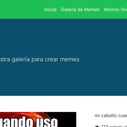
(current)
Inicial
Galería de Memes
Memes Rec
stra galería para crear memes
mi cabello cu
213 veces v