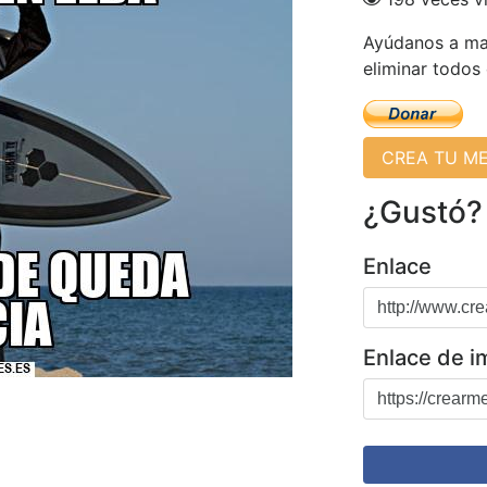
Ayúdanos a man
eliminar todos
CREA TU M
¿Gustó?
Enlace
Enlace de 