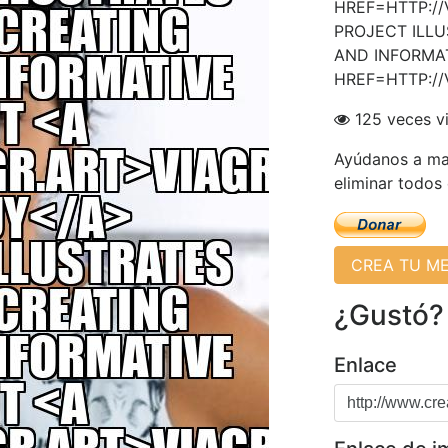
HREF=HTTP://
PROJECT ILLU
AND INFORMA
HREF=HTTP://
125 veces v
Ayúdanos a man
eliminar todos
CREA TU M
¿Gustó?
Enlace