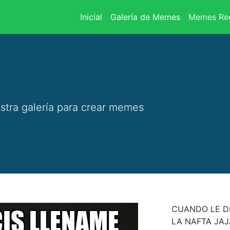
(current)
Inicial
Galería de Memes
Memes Rec
stra galería para crear memes
CUANDO LE DE
LA NAFTA JA