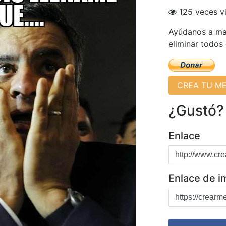
125 veces v
Ayúdanos a man
eliminar todos
CREA TU M
¿Gustó?
Enlace
Enlace de 