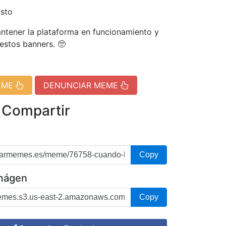
isto
tener la plataforma en funcionamiento y
 estos banners. 🥺
EME
DENUNCIAR MEME
 Compartir
Copy
imágen
Copy