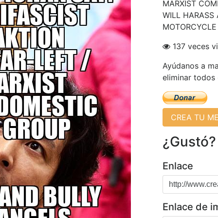
MARXIST COM
WILL HARASS
MOTORCYCLE
137 veces vi
Ayúdanos a man
eliminar todos
CREA TU M
¿Gustó?
Enlace
Enlace de 