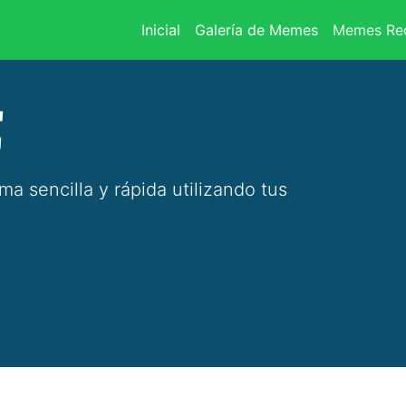
(current)
Inicial
Galería de Memes
Memes Rec
E
 sencilla y rápida utilizando tus