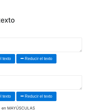
texto
 texto
Reducir el texto
 texto
Reducir el texto
to en MAYÚSCULAS