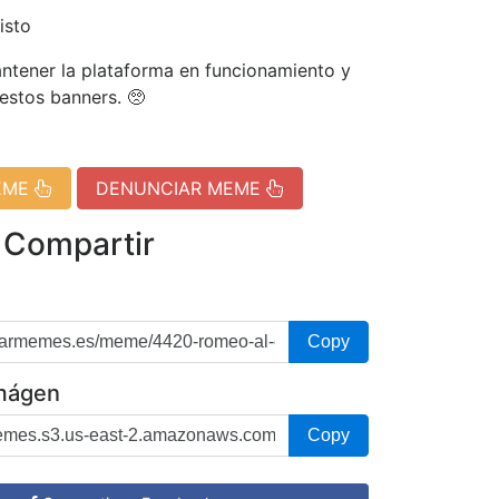
isto
tener la plataforma en funcionamiento y
 estos banners. 🥺
EME
DENUNCIAR MEME
 Compartir
Copy
imágen
Copy