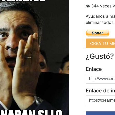
344 veces v
Ayúdanos a man
eliminar todos
CREA TU M
¿Gustó?
Enlace
Enlace de 