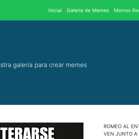
(current)
Inicial
Galería de Memes
Memes Rec
stra galería para crear memes
ROMEO AL ENT
VEN JUNTO A 