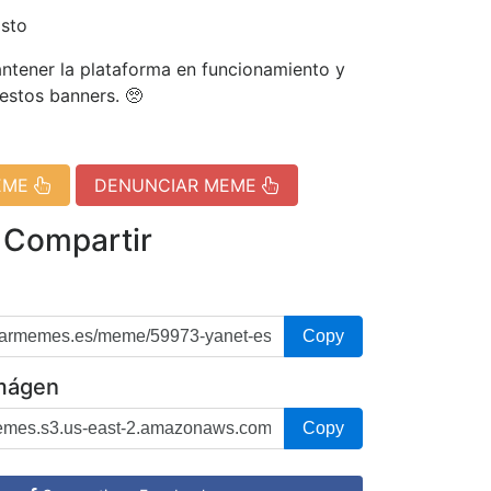
isto
tener la plataforma en funcionamiento y
 estos banners. 🥺
EME
DENUNCIAR MEME
 Compartir
Copy
imágen
Copy