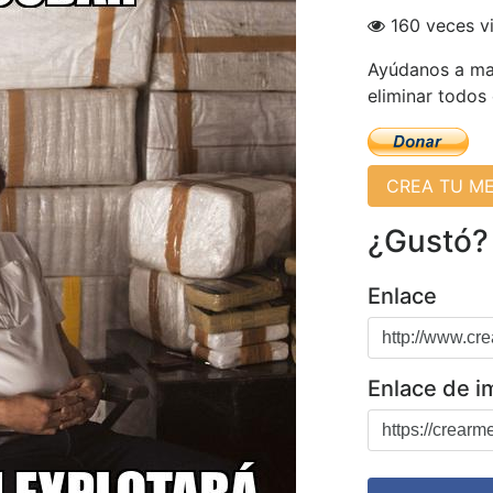
160 veces v
Ayúdanos a man
eliminar todos
CREA TU M
¿Gustó?
Enlace
Enlace de 