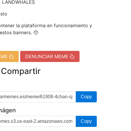
D LANDWHALES
isto
tener la plataforma en funcionamiento y
 estos banners. 🥺
EME
DENUNCIAR MEME
 Compartir
Copy
imágen
Copy