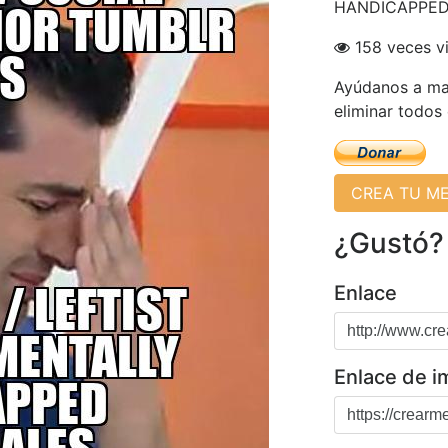
HANDICAPPE
158 veces v
Ayúdanos a man
eliminar todos
CREA TU M
¿Gustó?
Enlace
Enlace de 