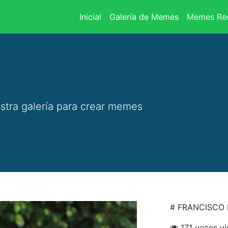
(current)
Inicial
Galería de Memes
Memes Rec
stra galería para crear memes
# FRANCISCO
171 veces vi