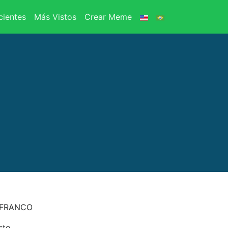
ientes
Más Vistos
Crear Meme
 FRANCO
sto